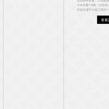
息請聯係客服，工程建築
方米承重1-8噸（分區域
拌釜設備平台施工階段1 9
查看