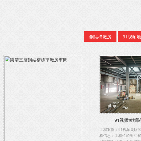
鋼結構廠房
91视频
91视频黄版閣樓
工程案例：91视频黄版
程信息：工程位於浙江省