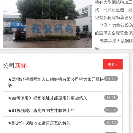
擁有大型鋼結構加工
式、門式起重機，港
經營各種電動葫蘆及
企業全力推行ISO
的設備與全程質量保
專業承接大型鋼構工
等。
公司
新聞
更多 >
★溫州91视频网址入口鋼結構有限公司祝大家元旦快
01-11
樂
★如何使用91视频地址才能運用的更加悠久
12-08
★91视频地址廠房展開方才將幾十年
02-05
★對於91视频地址廠房房基的解決
10-10